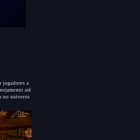
r jogadores a
anejamento até
o no universo