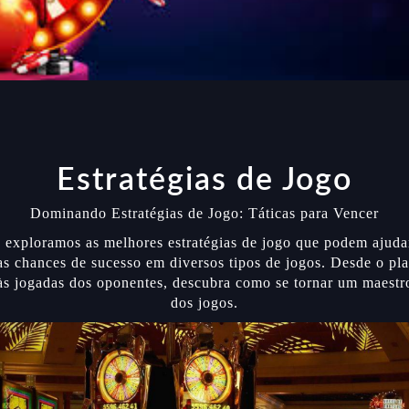
Estratégias de Jogo
Dominando Estratégias de Jogo: Táticas para Vencer
, exploramos as melhores estratégias de jogo que podem ajuda
s chances de sucesso em diversos tipos de jogos. Desde o pl
às jogadas dos oponentes, descubra como se tornar um maestr
dos jogos.