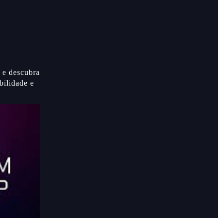
 e descubra
bilidade e