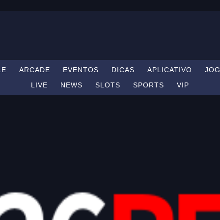
LE
ARCADE
EVENTOS
DICAS
APLICATIVO
JO
LIVE
NEWS
SLOTS
SPORTS
VIP