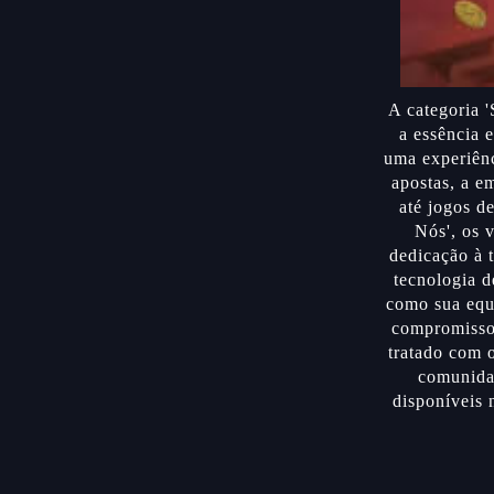
A categoria 
a essência 
uma experiênc
apostas, a e
até jogos d
Nós', os v
dedicação à 
tecnologia d
como sua equi
compromisso 
tratado com o
comunidad
disponíveis 