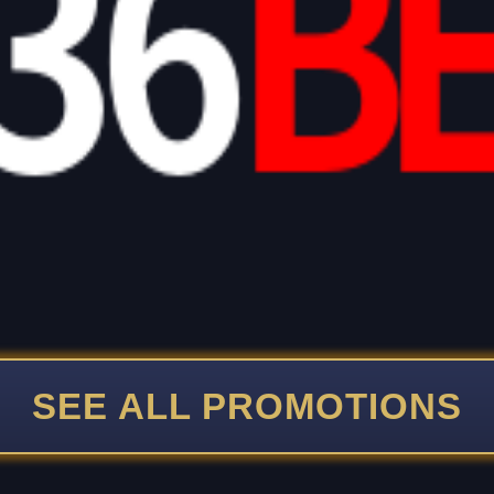
SEE ALL PROMOTIONS