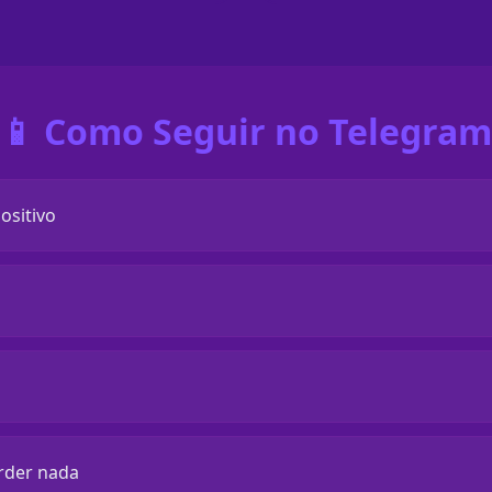
📱 Como Seguir no Telegram
ositivo
erder nada