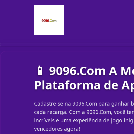
📱 9096.Com A M
Plataforma de A
Cadastre-se na 9096.Com para ganhar 
cada recarga. Com a 9096.Com, você t
incríveis e uma experiência de jogo inig
vencedores agora!