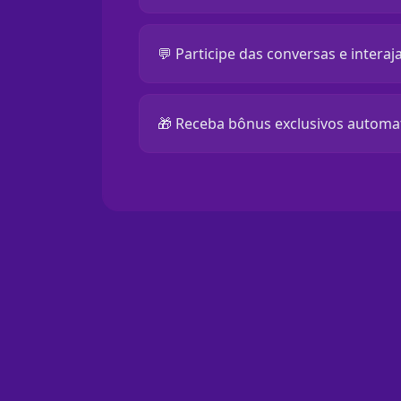
💬 Participe das conversas e interaj
🎁 Receba bônus exclusivos autom