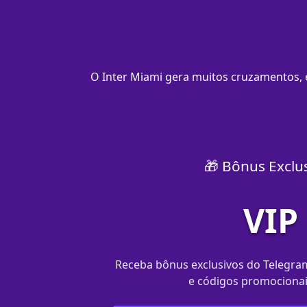
O Inter Miami gera muitos cruzamentos, e
🎁 Bônus Exclu
VIP
Receba bônus exclusivos do Telegra
e códigos promocionai