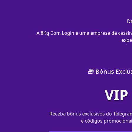
De
A 8Kg Com Login é uma empresa de cassino
expe
🎁 Bônus Exclu
VIP
Receba bônus exclusivos do Telegra
e códigos promocionai