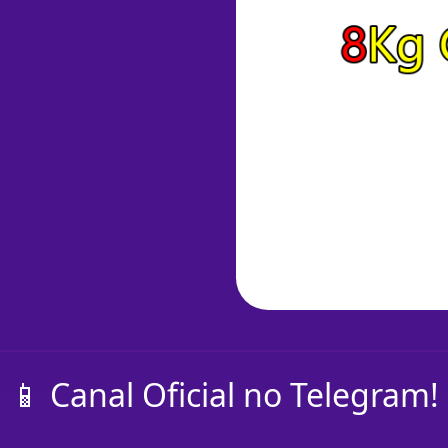
📱 Canal Oficial no Telegram!