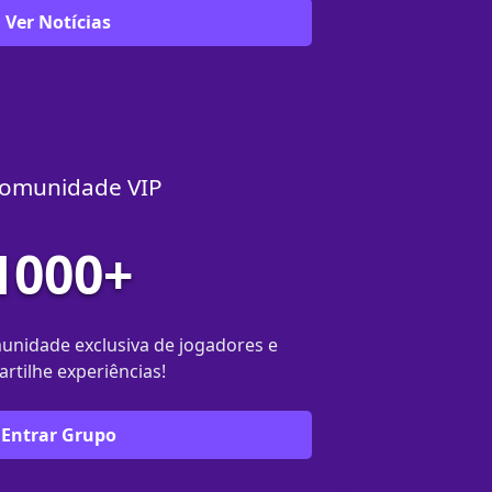
Ver Notícias
Comunidade VIP
1000+
unidade exclusiva de jogadores e
rtilhe experiências!
Entrar Grupo