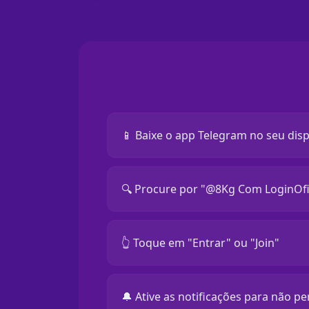
📱 Baixe o app Telegram no seu disp
🔍 Procure por "@8Kg Com LoginOfi
👆 Toque em "Entrar" ou "Join"
🔔 Ative as notificações para não p