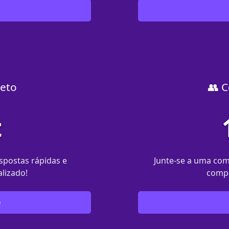
reto
👥 
t
espostas rápidas e
Junte-se a uma com
lizado!
compa
e