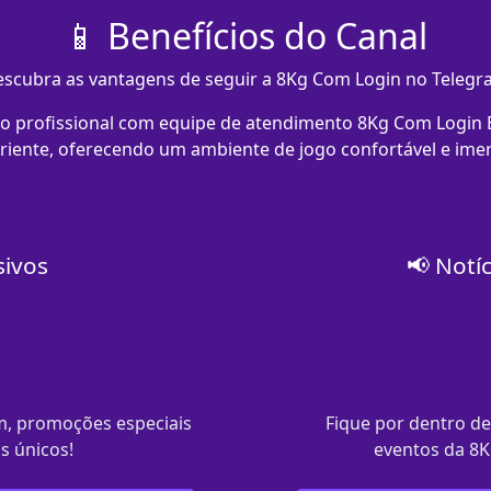
📱 Benefícios do Canal
scubra as vantagens de seguir a 8Kg Com Login no Teleg
 profissional com equipe de atendimento 8Kg Com Login Br
riente, oferecendo um ambiente de jogo confortável e imer
sivos
📢 Notí
m, promoções especiais
Fique por dentro d
s únicos!
eventos da 8K