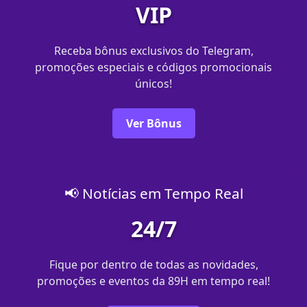
VIP
Receba bônus exclusivos do Telegram,
promoções especiais e códigos promocionais
únicos!
Ver Bônus
📢 Notícias em Tempo Real
24/7
Fique por dentro de todas as novidades,
promoções e eventos da 89H em tempo real!