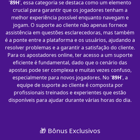
'
89H
', essa categoria se destaca como um elemento
crucial para garantir que os jogadores tenham a
melhor experiência possível enquanto navegam e
jogam. O suporte ao cliente não apenas fornece
assistência em questões esclarecedoras, mas também
é a ponte entre a plataforma e os usuários, ajudando a
resolver problemas e a garantir a satisfação do cliente.
Para os apostadores online, ter acesso a um suporte
eficiente é fundamental, dado que o cenário das
apostas pode ser complexa e muitas vezes confuso,
especialmente para novos jogadores. No '
89H
', a
equipe de suporte ao cliente é composta por
profissionais treinados e experientes que estão
disponíveis para ajudar durante várias horas do dia.
🎁 Bônus Exclusivos