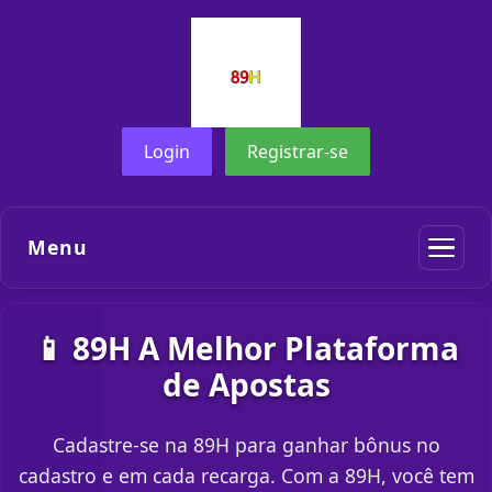
Login
Registrar-se
Menu
📱 89H A Melhor Plataforma
de Apostas
Cadastre-se na 89H para ganhar bônus no
cadastro e em cada recarga. Com a 89H, você tem