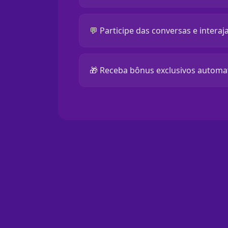
💬 Participe das conversas e interaj
🎁 Receba bônus exclusivos autom