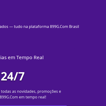
rados — tudo na plataforma 899G.Com Brasil
cias em Tempo Real
24/7
e todas as novidades, promoções e
 899G.Com em tempo real!