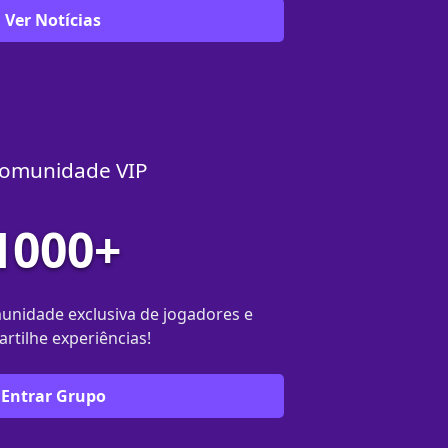
Ver Notícias
Comunidade VIP
1000+
unidade exclusiva de jogadores e
rtilhe experiências!
Entrar Grupo