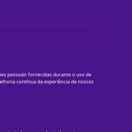
es pessoais fornecidas durante o uso de
elhoria contínua da experiência de nossos