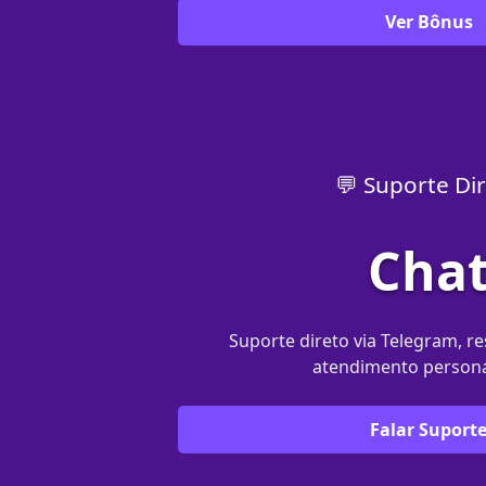
Ver Bônus
💬 Suporte Di
Cha
Suporte direto via Telegram, r
atendimento persona
Falar Suport