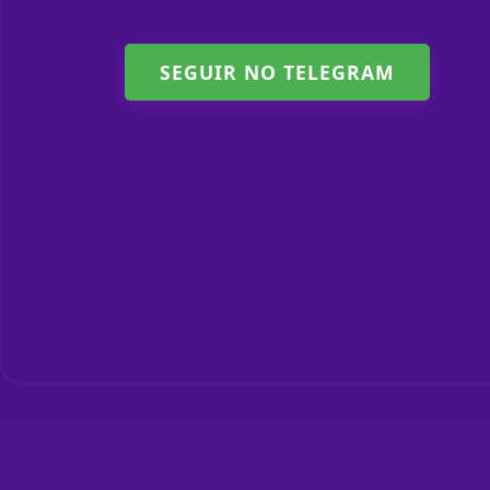
SEGUIR NO TELEGRAM