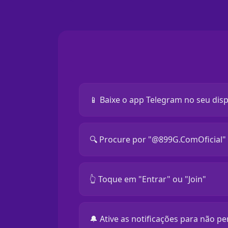
📱 Baixe o app Telegram no seu disp
🔍 Procure por "@899G.ComOficial"
👆 Toque em "Entrar" ou "Join"
🔔 Ative as notificações para não p