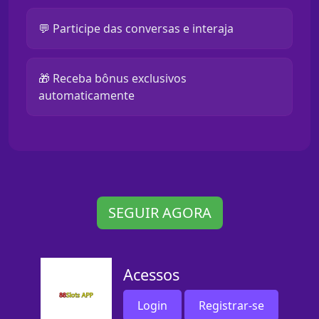
💬 Participe das conversas e interaja
🎁 Receba bônus exclusivos
automaticamente
SEGUIR AGORA
Acessos
Login
Registrar-se