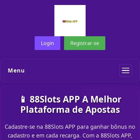
Login
Registrar-se
Menu
📱 88Slots APP A Melhor
Plataforma de Apostas
Cadastre-se na 88Slots APP para ganhar bônus no
cadastro e em cada recarga. Com a 88Slots APP,