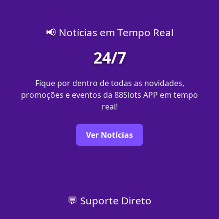
📢 Notícias em Tempo Real
24/7
Fique por dentro de todas as novidades,
promoções e eventos da 88Slots APP em tempo
real!
Ver Notícias
💬 Suporte Direto