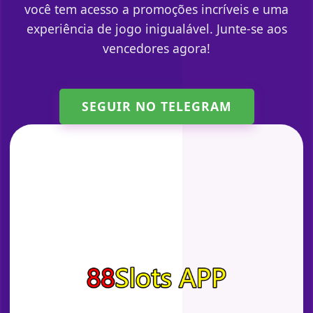
você tem acesso a promoções incríveis e uma
experiência de jogo inigualável. Junte-se aos
vencedores agora!
SEGUIR NO TELEGRAM