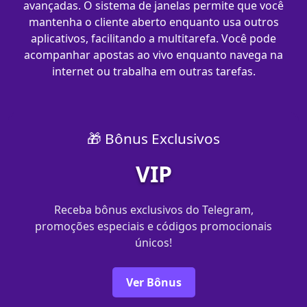
avançadas. O sistema de janelas permite que você
mantenha o cliente aberto enquanto usa outros
aplicativos, facilitando a multitarefa. Você pode
acompanhar apostas ao vivo enquanto navega na
internet ou trabalha em outras tarefas.
🎁 Bônus Exclusivos
VIP
Receba bônus exclusivos do Telegram,
promoções especiais e códigos promocionais
únicos!
Ver Bônus