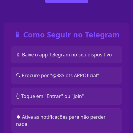
📱 Como Seguir no Telegram
📱 Baixe o app Telegram no seu dispositivo
🔍 Procure por "@88Slots APPOficial"
👆 Toque em "Entrar" ou "Join"
🔔 Ative as notificações para não perder
nada