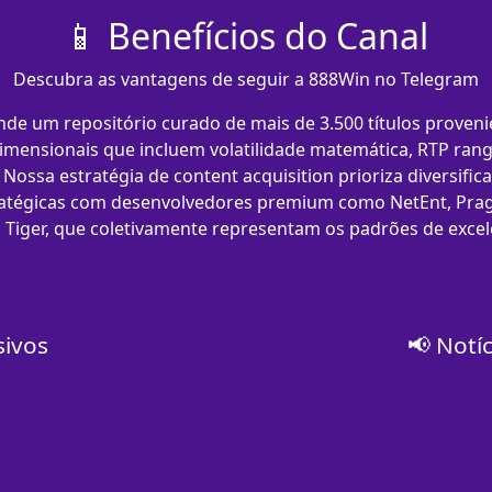
📱 Benefícios do Canal
Descubra as vantagens de seguir a 888Win no Telegram
e um repositório curado de mais de 3.500 títulos provenien
mensionais que incluem volatilidade matemática, RTP ranges
Nossa estratégia de content acquisition prioriza diversific
ratégicas com desenvolvedores premium como NetEnt, Prag
ed Tiger, que coletivamente representam os padrões de ex
sivos
📢 Notí