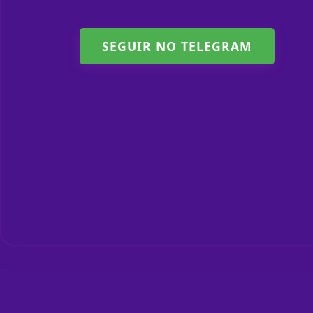
SEGUIR NO TELEGRAM