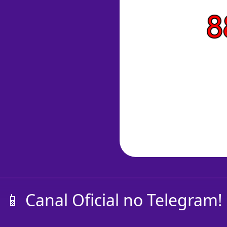
📱 Canal Oficial no Telegram!