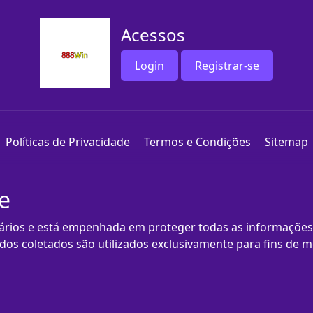
Acessos
Login
Registrar-se
Políticas de Privacidade
Termos e Condições
Sitemap
de
uários e está empenhada em proteger todas as informações
os coletados são utilizados exclusivamente para fins de m