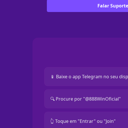
Falar Suport
📱 Baixe o app Telegram no seu disp
🔍 Procure por "@888WinOficial"
👆 Toque em "Entrar" ou "Join"