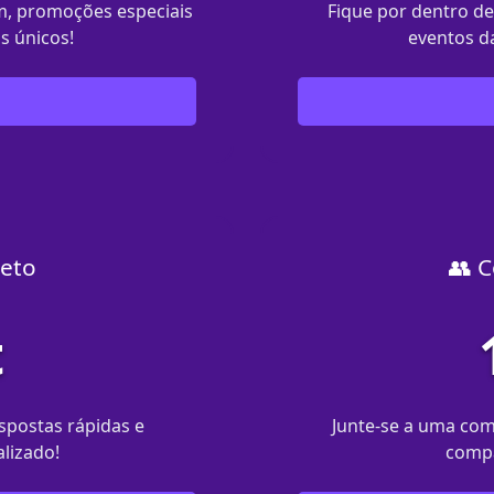
m, promoções especiais
Fique por dentro d
s únicos!
eventos d
reto
👥 
t
espostas rápidas e
Junte-se a uma com
lizado!
compa