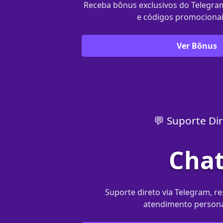
Receba bônus exclusivos do Telegra
e códigos promocionai
Ver Bônus
💬 Suporte Di
Cha
Suporte direto via Telegram, r
atendimento persona