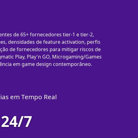
tes de 65+ fornecedores tier-1 e tier-2,
, densidades de feature activation, perfis
ação de fornecedores para mitigar riscos de
matic Play, Play'n GO, Microgaming/Games
celência em game design contemporâneo.
cias em Tempo Real
24/7