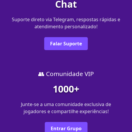
Chat
Suporte direto via Telegram, respostas rápidas e
atendimento personalizado!
Falar Suporte
👥 Comunidade VIP
1000+
Junte-se a uma comunidade exclusiva de
jogadores e compartilhe experiências!
Entrar Grupo