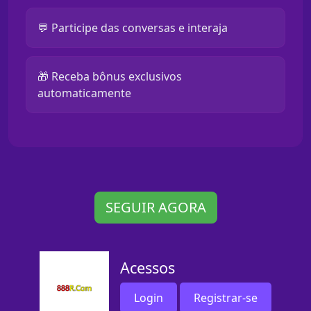
💬 Participe das conversas e interaja
🎁 Receba bônus exclusivos
automaticamente
SEGUIR AGORA
Acessos
Login
Registrar-se