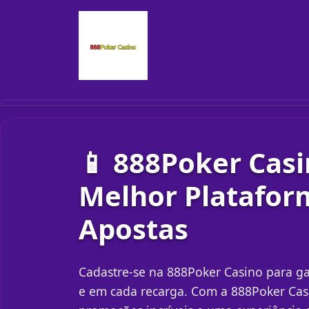
📱 888Poker Casi
Melhor Platafor
Apostas
Cadastre-se na 888Poker Casino para g
e em cada recarga. Com a 888Poker Cas