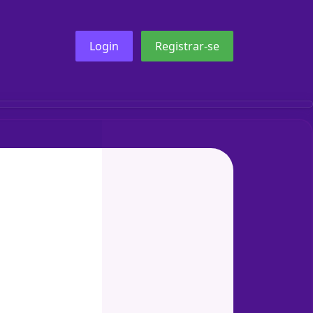
Login
Registrar-se