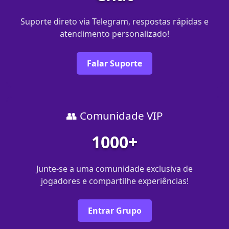
Suporte direto via Telegram, respostas rápidas e
atendimento personalizado!
Falar Suporte
👥 Comunidade VIP
1000+
Junte-se a uma comunidade exclusiva de
jogadores e compartilhe experiências!
Entrar Grupo