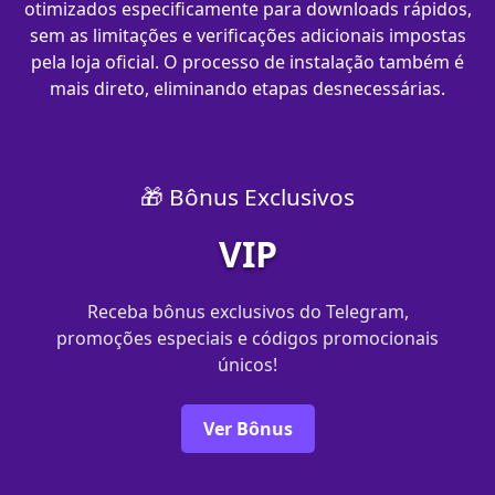
otimizados especificamente para downloads rápidos,
sem as limitações e verificações adicionais impostas
pela loja oficial. O processo de instalação também é
mais direto, eliminando etapas desnecessárias.
🎁 Bônus Exclusivos
VIP
Receba bônus exclusivos do Telegram,
promoções especiais e códigos promocionais
únicos!
Ver Bônus