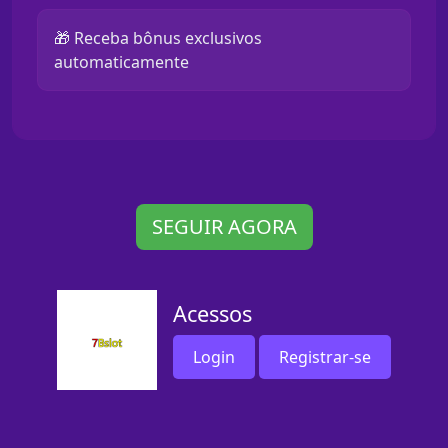
🎁 Receba bônus exclusivos
automaticamente
SEGUIR AGORA
Acessos
Login
Registrar-se