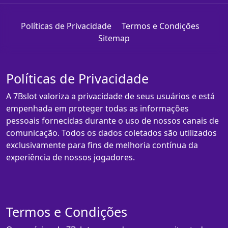
Políticas de Privacidade
Termos e Condições
Sitemap
Políticas de Privacidade
A 7Bslot valoriza a privacidade de seus usuários e está
empenhada em proteger todas as informações
pessoais fornecidas durante o uso de nossos canais de
comunicação. Todos os dados coletados são utilizados
exclusivamente para fins de melhoria contínua da
experiência de nossos jogadores.
Termos e Condições