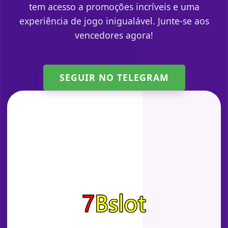
tem acesso a promoções incríveis e uma
experiência de jogo inigualável. Junte-se aos
vencedores agora!
SEGUIR NO TELEGRAM