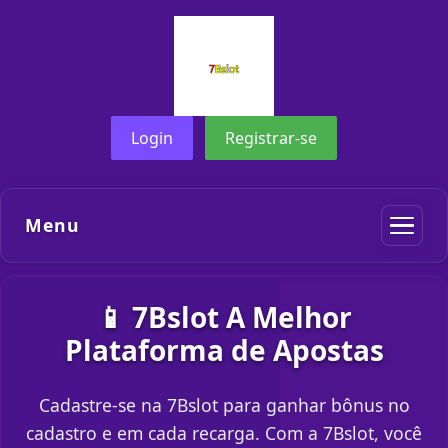
Login
Registrar-se
Menu
📱 7Bslot A Melhor
Plataforma de Apostas
Cadastre-se na 7Bslot para ganhar bônus no
cadastro e em cada recarga. Com a 7Bslot, você