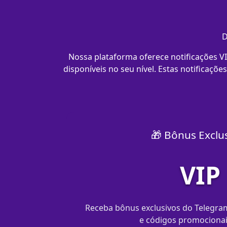
D
Nossa plataforma oferece notificações V
disponíveis no seu nível. Estas notificaç
🎁 Bônus Exclu
VIP
Receba bônus exclusivos do Telegra
e códigos promocionai