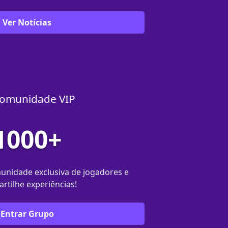
Ver Notícias
Comunidade VIP
1000+
unidade exclusiva de jogadores e
rtilhe experiências!
Entrar Grupo