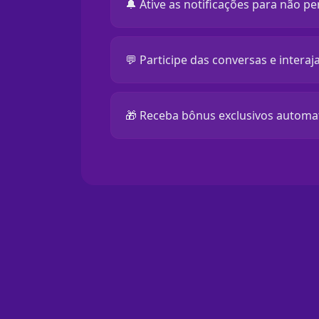
🔔 Ative as notificações para não p
💬 Participe das conversas e interaj
🎁 Receba bônus exclusivos autom