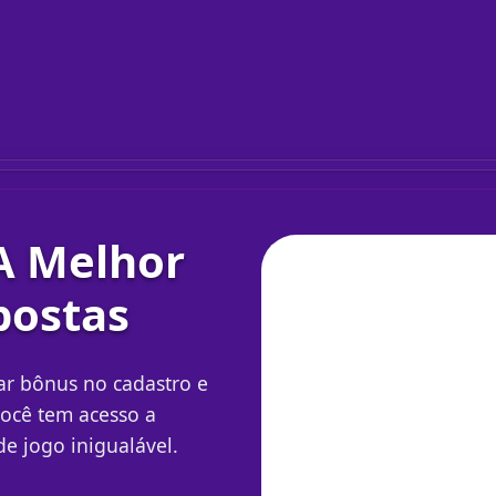
A Melhor
postas
r bônus no cadastro e
ocê tem acesso a
e jogo inigualável.