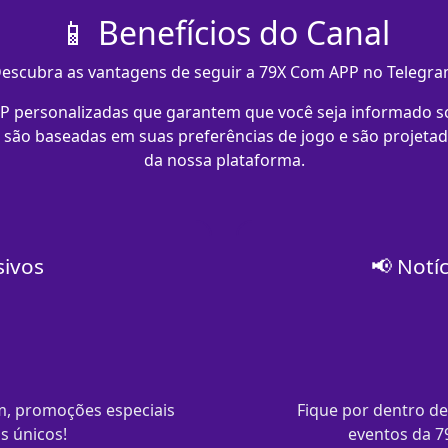
📱 Benefícios do Canal
escubra as vantagens de seguir a 79X Com APP no Telegr
IP personalizadas que garantem que você seja informado s
ões são baseadas em suas preferências de jogo e são projeta
da nossa plataforma.
sivos
📢 Notí
m, promoções especiais
Fique por dentro d
s únicos!
eventos da 7