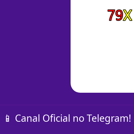
📱 Canal Oficial no Telegram!