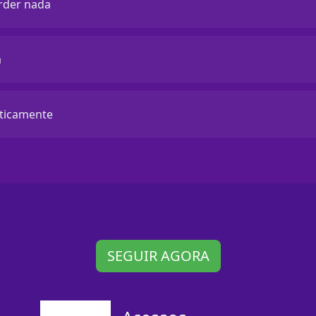
erder nada
a
aticamente
SEGUIR AGORA