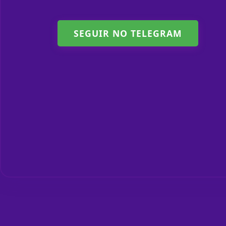
SEGUIR NO TELEGRAM