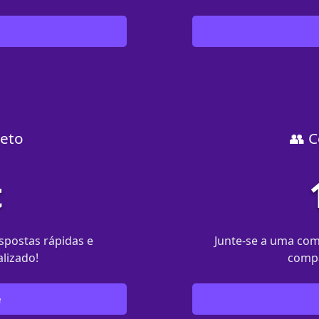
reto
👥 
t
espostas rápidas e
Junte-se a uma com
lizado!
compa
e