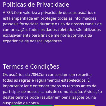
Políticas de Privacidade
A 78N.Com valoriza a privacidade de seus usuários e
está empenhada em proteger todas as informações
pessoais fornecidas durante o uso de nossos canais de
comunicação. Todos os dados coletados são utilizados
exclusivamente para fins de melhoria contínua da
experiência de nossos jogadores.
Termos e Condições
Os usuários da 78N.Com concordam em respeitar
todas as regras e regulamentos estabelecidos. É
importante ler e entender todos os termos antes de
participar de nossos canais de comunicação. A violação
destes termos pode resultar em penalizações ou na
suspensão da conta.