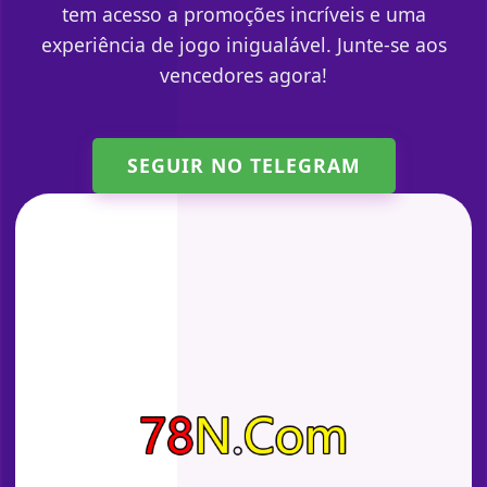
tem acesso a promoções incríveis e uma
experiência de jogo inigualável. Junte-se aos
vencedores agora!
SEGUIR NO TELEGRAM