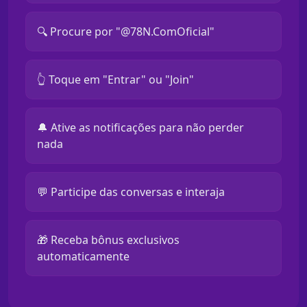
🔍 Procure por "@78N.ComOficial"
👆 Toque em "Entrar" ou "Join"
🔔 Ative as notificações para não perder
nada
💬 Participe das conversas e interaja
🎁 Receba bônus exclusivos
automaticamente