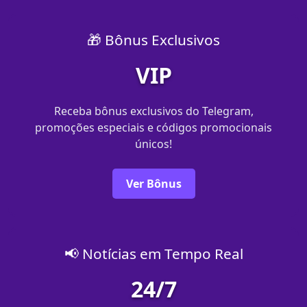
🎁 Bônus Exclusivos
VIP
Receba bônus exclusivos do Telegram,
promoções especiais e códigos promocionais
únicos!
Ver Bônus
📢 Notícias em Tempo Real
24/7