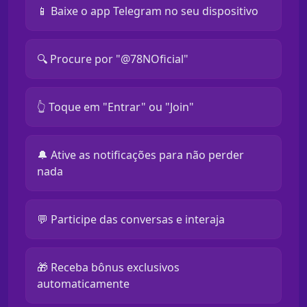
📱 Baixe o app Telegram no seu dispositivo
🔍 Procure por "@78NOficial"
👆 Toque em "Entrar" ou "Join"
🔔 Ative as notificações para não perder
nada
💬 Participe das conversas e interaja
🎁 Receba bônus exclusivos
automaticamente