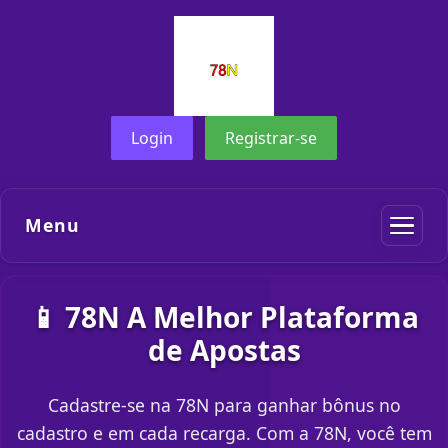
Login
Registrar-se
Menu
📱 78N A Melhor Plataforma
de Apostas
Cadastre-se na 78N para ganhar bônus no
cadastro e em cada recarga. Com a 78N, você tem