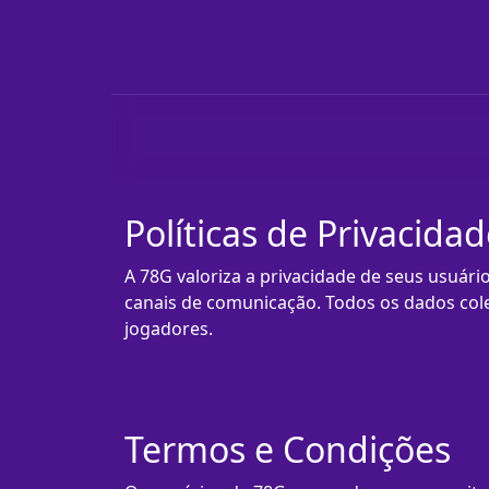
Políticas de Privacida
A 78G valoriza a privacidade de seus usuár
canais de comunicação. Todos os dados cole
jogadores.
Termos e Condições