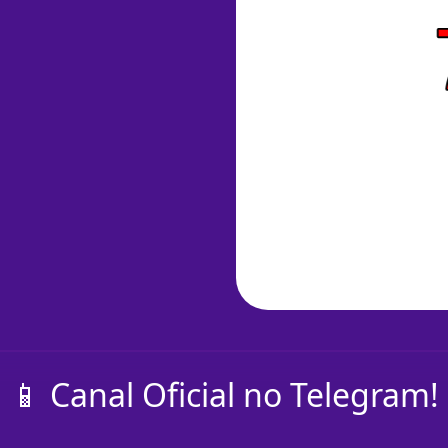
📱 Canal Oficial no Telegram!