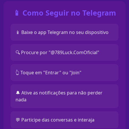
📱 Como Seguir no Telegram
📱 Baixe o app Telegram no seu dispositivo
🔍 Procure por "@789Luck.ComOficial"
👆 Toque em "Entrar" ou "Join"
🔔 Ative as notificações para não perder
nada
💬 Participe das conversas e interaja