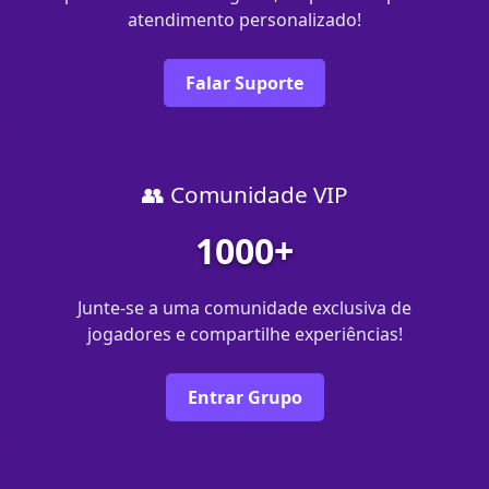
atendimento personalizado!
Falar Suporte
👥 Comunidade VIP
1000+
Junte-se a uma comunidade exclusiva de
jogadores e compartilhe experiências!
Entrar Grupo