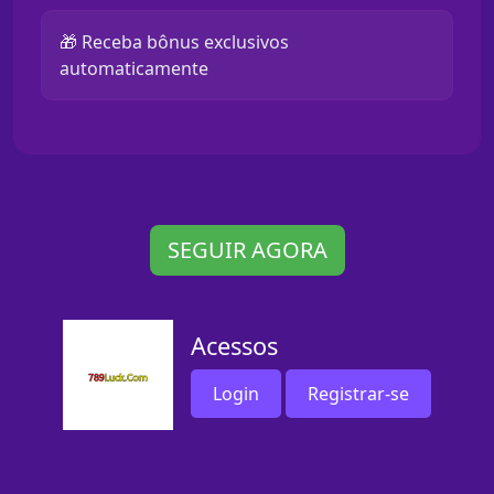
🎁 Receba bônus exclusivos
automaticamente
SEGUIR AGORA
Acessos
Login
Registrar-se