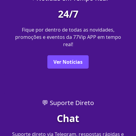
24/7
Fique por dentro de todas as novidades,
promoções e eventos da 77Vip APP em tempo
real!
Ver Notícias
💬 Suporte Direto
Chat
Suporte direto via Telegram, respostas rápidas e