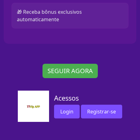
🎁 Receba bônus exclusivos
automaticamente
SEGUIR AGORA
Acessos
Login
Registrar-se