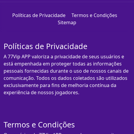
Políticas de Privacidade
Termos e Condições
Sitemap
Políticas de Privacidade
A 77Vip APP valoriza a privacidade de seus usuários e
está empenhada em proteger todas as informações
pessoais fornecidas durante o uso de nossos canais de
comunicação. Todos os dados coletados são utilizados
exclusivamente para fins de melhoria contínua da
experiência de nossos jogadores.
Termos e Condições