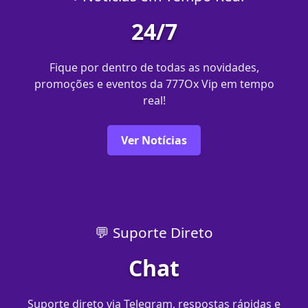
24/7
Fique por dentro de todas as novidades,
promoções e eventos da 777Ox Vip em tempo
real!
Ver Notícias
💬 Suporte Direto
Chat
Suporte direto via Telegram, respostas rápidas e