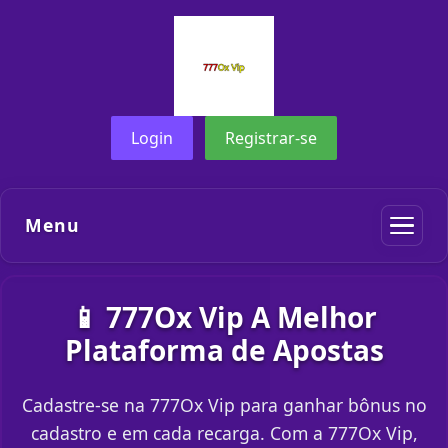
Login
Registrar-se
Menu
📱 777Ox Vip A Melhor
Plataforma de Apostas
Cadastre-se na 777Ox Vip para ganhar bônus no
cadastro e em cada recarga. Com a 777Ox Vip,