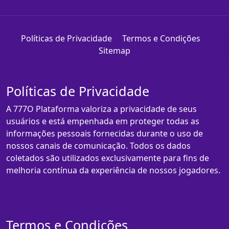
Políticas de Privacidade
Termos e Condições
Sitemap
Políticas de Privacidade
A 777O Plataforma valoriza a privacidade de seus
usuários e está empenhada em proteger todas as
informações pessoais fornecidas durante o uso de
nossos canais de comunicação. Todos os dados
coletados são utilizados exclusivamente para fins de
melhoria contínua da experiência de nossos jogadores.
Termos e Condições