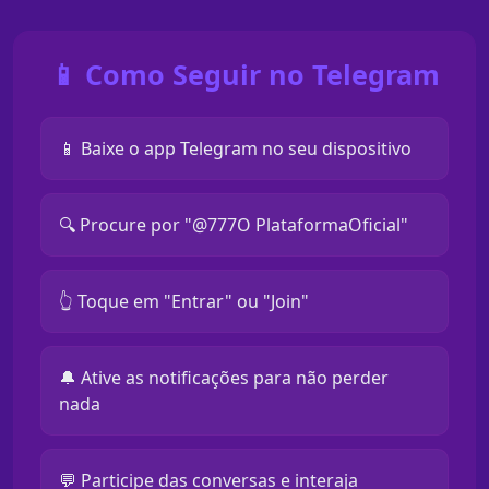
📱 Como Seguir no Telegram
📱 Baixe o app Telegram no seu dispositivo
🔍 Procure por "@777O PlataformaOficial"
👆 Toque em "Entrar" ou "Join"
🔔 Ative as notificações para não perder
nada
💬 Participe das conversas e interaja