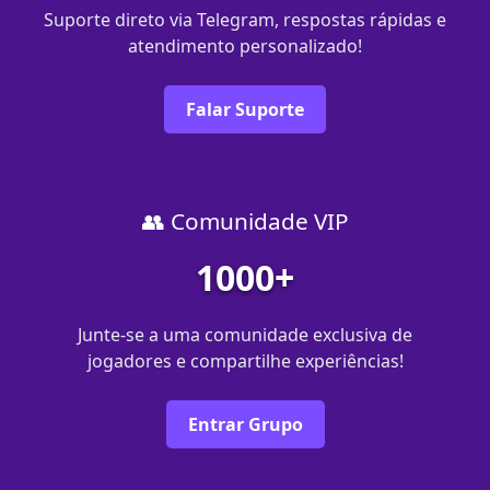
Suporte direto via Telegram, respostas rápidas e
atendimento personalizado!
Falar Suporte
👥 Comunidade VIP
1000+
Junte-se a uma comunidade exclusiva de
jogadores e compartilhe experiências!
Entrar Grupo