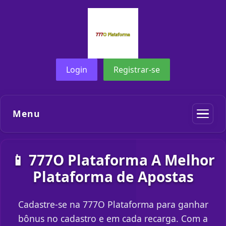
Login
Registrar-se
Menu
📱 777O Plataforma A Melhor
Plataforma de Apostas
Cadastre-se na 777O Plataforma para ganhar
bônus no cadastro e em cada recarga. Com a