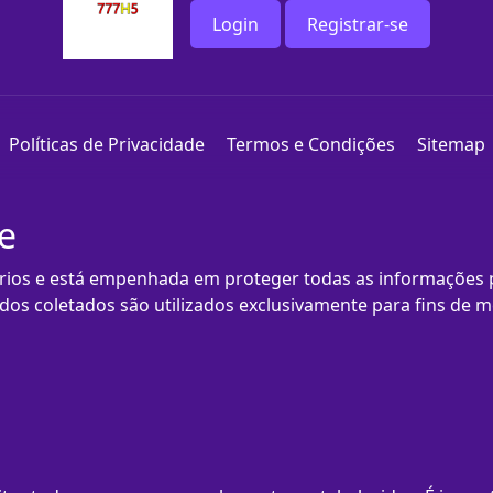
Login
Registrar-se
Políticas de Privacidade
Termos e Condições
Sitemap
de
ários e está empenhada em proteger todas as informações 
os coletados são utilizados exclusivamente para fins de m