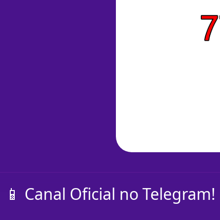
📱 Canal Oficial no Telegram!