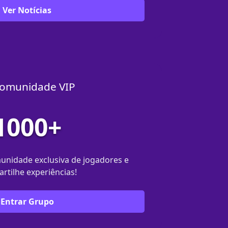
Ver Notícias
Comunidade VIP
1000+
unidade exclusiva de jogadores e
rtilhe experiências!
Entrar Grupo