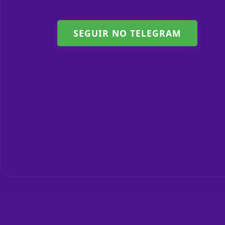
SEGUIR NO TELEGRAM