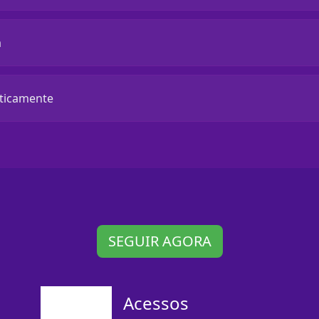
a
aticamente
SEGUIR AGORA
Acessos