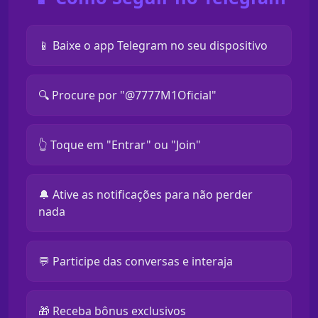
📱 Baixe o app Telegram no seu dispositivo
🔍 Procure por "@7777M1Oficial"
👆 Toque em "Entrar" ou "Join"
🔔 Ative as notificações para não perder
nada
💬 Participe das conversas e interaja
🎁 Receba bônus exclusivos