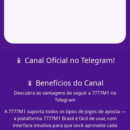
📱 Canal Oficial no Telegram!
📱 Benefícios do Canal
Descubra as vantagens de seguir a 7777M1 no
Telegram
A 7777M1 suporta todos os tipos de jogos de aposta —
a plataforma 7777M1 Brasil é fácil de usar, com
interface intuitiva para que você aproveite cada