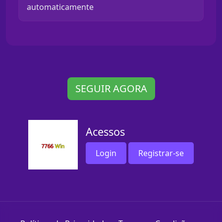
automaticamente
SEGUIR AGORA
Acessos
Login
Registrar-se