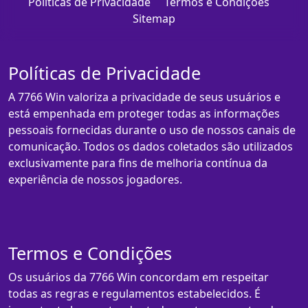
Políticas de Privacidade
Termos e Condições
Sitemap
Políticas de Privacidade
A 7766 Win valoriza a privacidade de seus usuários e
está empenhada em proteger todas as informações
pessoais fornecidas durante o uso de nossos canais de
comunicação. Todos os dados coletados são utilizados
exclusivamente para fins de melhoria contínua da
experiência de nossos jogadores.
Termos e Condições
Os usuários da 7766 Win concordam em respeitar
todas as regras e regulamentos estabelecidos. É