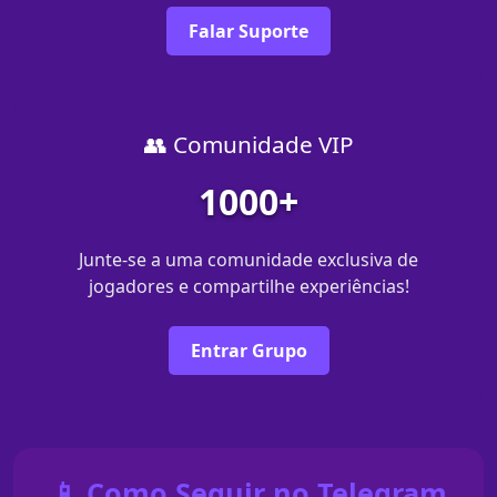
Falar Suporte
👥 Comunidade VIP
1000+
Junte-se a uma comunidade exclusiva de
jogadores e compartilhe experiências!
Entrar Grupo
📱 Como Seguir no Telegram