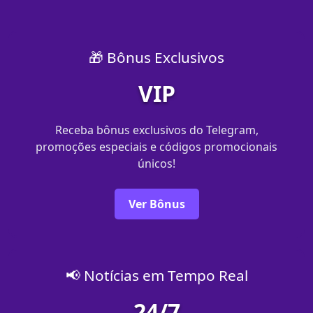
🎁 Bônus Exclusivos
VIP
Receba bônus exclusivos do Telegram,
promoções especiais e códigos promocionais
únicos!
Ver Bônus
📢 Notícias em Tempo Real
24/7