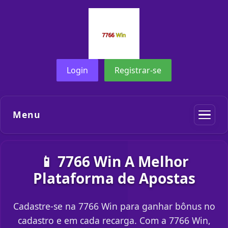
Login
Registrar-se
Menu
📱 7766 Win A Melhor
Plataforma de Apostas
Cadastre-se na 7766 Win para ganhar bônus no
cadastro e em cada recarga. Com a 7766 Win,