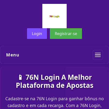
Login
Registrar-se
Menu
📱 76N Login A Melhor
Plataforma de Apostas
Cadastre-se na 76N Login para ganhar bônus no
cadastro e em cada recarga. Com a 76N Login,