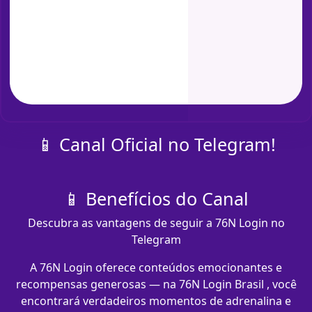
📱 Canal Oficial no Telegram!
📱 Benefícios do Canal
Descubra as vantagens de seguir a 76N Login no
Telegram
A 76N Login oferece conteúdos emocionantes e
recompensas generosas — na 76N Login Brasil , você
encontrará verdadeiros momentos de adrenalina e