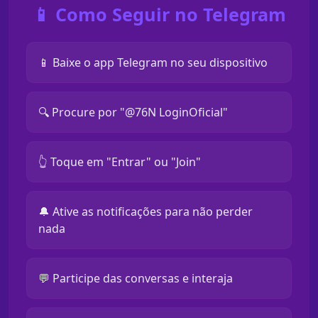
📱 Como Seguir no Telegram
📱 Baixe o app Telegram no seu dispositivo
🔍 Procure por "@76N LoginOficial"
👆 Toque em "Entrar" ou "Join"
🔔 Ative as notificações para não perder
nada
💬 Participe das conversas e interaja