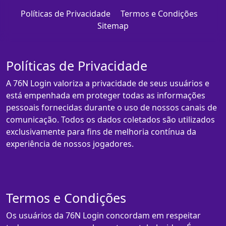
Políticas de Privacidade
Termos e Condições
Sitemap
Políticas de Privacidade
A 76N Login valoriza a privacidade de seus usuários e
está empenhada em proteger todas as informações
pessoais fornecidas durante o uso de nossos canais de
comunicação. Todos os dados coletados são utilizados
exclusivamente para fins de melhoria contínua da
experiência de nossos jogadores.
Termos e Condições
Os usuários da 76N Login concordam em respeitar