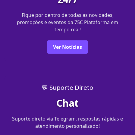
Fique por dentro de todas as novidades,
promoções e eventos da 75C Plataforma em
tempo real!
Ver Notícias
💬 Suporte Direto
Chat
Suporte direto via Telegram, respostas rápidas e
atendimento personalizado!