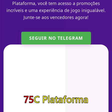
Plataforma, você tem acesso a promoções
incríveis e uma experiência de jogo inigualável.
Junte-se aos vencedores agora!
SEGUIR NO TELEGRAM