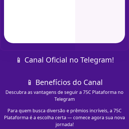
📱 Canal Oficial no Telegram!
📱 Benefícios do Canal
Descubra as vantagens de seguir a 75C Plataforma no
Telegram
Para quem busca diversão e prêmios incríveis, a 75C
Plataforma é a escolha certa — comece agora sua nova
jornada!