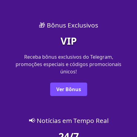
🎁 Bônus Exclusivos
VIP
Receba bônus exclusivos do Telegram,
promoções especiais e códigos promocionais
únicos!
Ver Bônus
📢 Notícias em Tempo Real
24/7