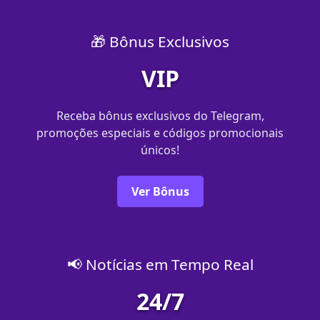
🎁 Bônus Exclusivos
VIP
Receba bônus exclusivos do Telegram,
promoções especiais e códigos promocionais
únicos!
Ver Bônus
📢 Notícias em Tempo Real
24/7