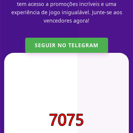
tem acesso a promoções incríveis e uma
experiência de jogo inigualável. Junte-se aos
vencedores agora!
SEGUIR NO TELEGRAM