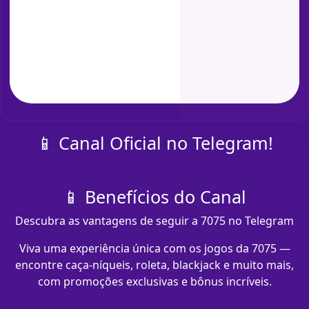
📱 Canal Oficial no Telegram!
📱 Benefícios do Canal
Descubra as vantagens de seguir a 7075 no Telegram
Viva uma experiência única com os jogos da 7075 —
encontre caça-níqueis, roleta, blackjack e muito mais,
com promoções exclusivas e bônus incríveis.