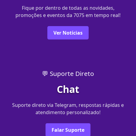
Fique por dentro de todas as novidades,
promoções e eventos da 7075 em tempo real!
Ver Notícias
💬 Suporte Direto
Chat
Suporte direto via Telegram, respostas rápidas e
atendimento personalizado!
Falar Suporte