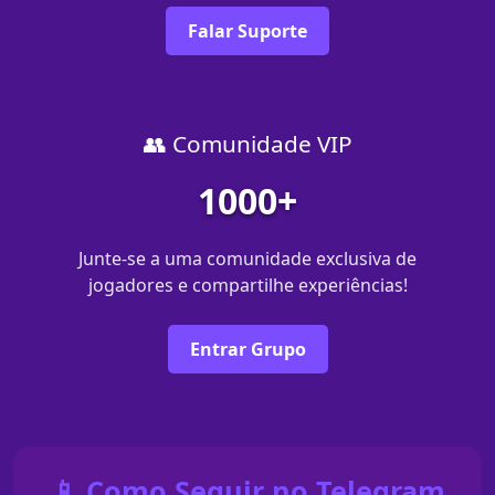
Falar Suporte
👥 Comunidade VIP
1000+
Junte-se a uma comunidade exclusiva de
jogadores e compartilhe experiências!
Entrar Grupo
📱 Como Seguir no Telegram