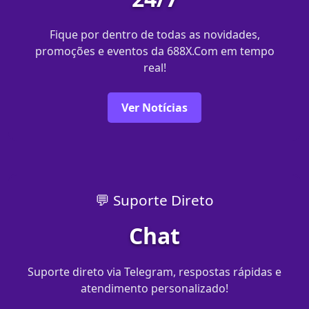
Fique por dentro de todas as novidades,
promoções e eventos da 688X.Com em tempo
real!
Ver Notícias
💬 Suporte Direto
Chat
Suporte direto via Telegram, respostas rápidas e
atendimento personalizado!