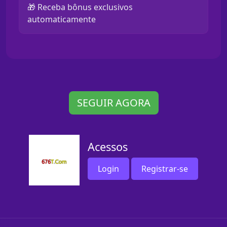
🎁 Receba bônus exclusivos
automaticamente
SEGUIR AGORA
Acessos
Login
Registrar-se