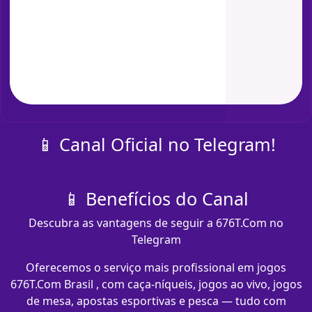
📱 Canal Oficial no Telegram!
📱 Benefícios do Canal
Descubra as vantagens de seguir a 676T.Com no
Telegram
Oferecemos o serviço mais profissional em jogos
676T.Com Brasil , com caça-níqueis, jogos ao vivo, jogos
de mesa, apostas esportivas e pesca — tudo com