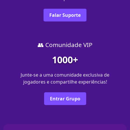
Falar Suporte
👥 Comunidade VIP
1000+
Junte-se a uma comunidade exclusiva de
jogadores e compartilhe experiências!
Entrar Grupo