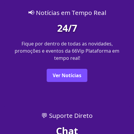
📢 Notícias em Tempo Real
24/7
Fique por dentro de todas as novidades,
promoções e eventos da 66Vip Plataforma em
tempo real!
Ver Notícias
💬 Suporte Direto
Chat