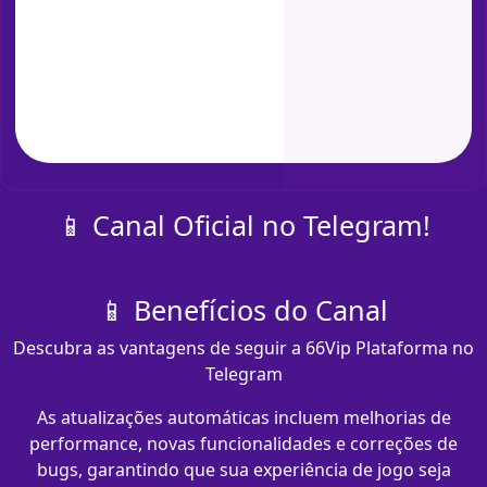
📱 Canal Oficial no Telegram!
📱 Benefícios do Canal
Descubra as vantagens de seguir a 66Vip Plataforma no
Telegram
As atualizações automáticas incluem melhorias de
performance, novas funcionalidades e correções de
bugs, garantindo que sua experiência de jogo seja