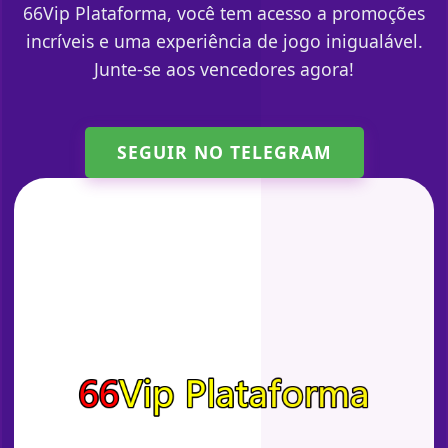
66Vip Plataforma, você tem acesso a promoções
incríveis e uma experiência de jogo inigualável.
Junte-se aos vencedores agora!
SEGUIR NO TELEGRAM