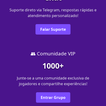
Suporte direto via Telegram, respostas rápidas e
atendimento personalizado!
Falar Suporte
👥 Comunidade VIP
1000+
Junte-se a uma comunidade exclusiva de
jogadores e compartilhe experiências!
Entrar Grupo