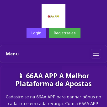
Login
Registrar-se
Menu
📱 66AA APP A Melhor
Plataforma de Apostas
Cadastre-se na 66AA APP para ganhar bônus no
cadastro e em cada recarga. Com a 66AA APP,