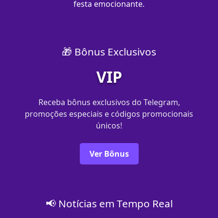
festa emocionante.
🎁 Bônus Exclusivos
VIP
Receba bônus exclusivos do Telegram,
promoções especiais e códigos promocionais
únicos!
Ver Bônus
📢 Notícias em Tempo Real