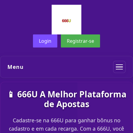
Login
Registrar-se
Menu
📱 666U A Melhor Plataforma
de Apostas
Cadastre-se na 666U para ganhar bônus no
cadastro e em cada recarga. Com a 666U, você