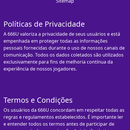
Sitemap
Políticas de Privacidade
A 666U valoriza a privacidade de seus usuários e está
empenhada em proteger todas as informações
pessoais fornecidas durante o uso de nossos canais de
comunicação. Todos os dados coletados são utilizados
exclusivamente para fins de melhoria contínua da
experiência de nossos jogadores.
Termos e Condições
Os usuários da 666U concordam em respeitar todas as
regras e regulamentos estabelecidos. É importante ler
e entender todos os termos antes de participar de