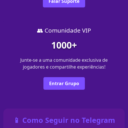
Falar Suporte
👥 Comunidade VIP
1000+
Junte-se a uma comunidade exclusiva de
jogadores e compartilhe experiências!
Entrar Grupo
📱 Como Seguir no Telegram