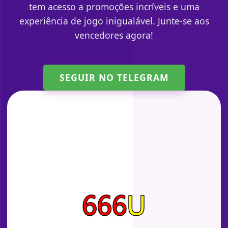
tem acesso a promoções incríveis e uma
experiência de jogo inigualável. Junte-se aos
vencedores agora!
SEGUIR NO TELEGRAM