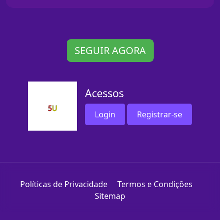
SEGUIR AGORA
Acessos
Login
Registrar-se
Políticas de Privacidade
Termos e Condições
Sitemap