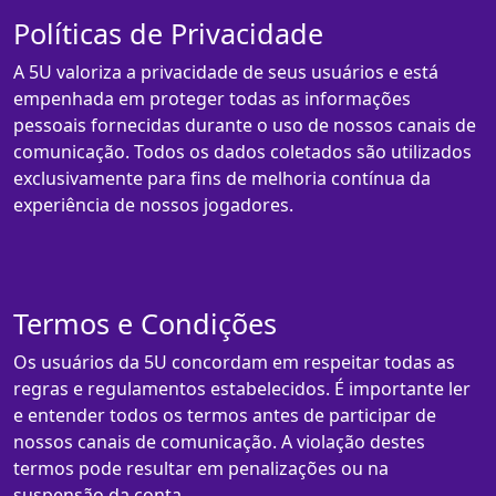
Políticas de Privacidade
A 5U valoriza a privacidade de seus usuários e está
empenhada em proteger todas as informações
pessoais fornecidas durante o uso de nossos canais de
comunicação. Todos os dados coletados são utilizados
exclusivamente para fins de melhoria contínua da
experiência de nossos jogadores.
Termos e Condições
Os usuários da 5U concordam em respeitar todas as
regras e regulamentos estabelecidos. É importante ler
e entender todos os termos antes de participar de
nossos canais de comunicação. A violação destes
termos pode resultar em penalizações ou na
suspensão da conta.