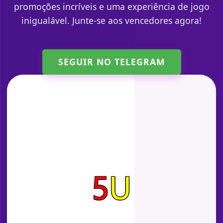
promoções incríveis e uma experiência de jogo
inigualável. Junte-se aos vencedores agora!
SEGUIR NO TELEGRAM