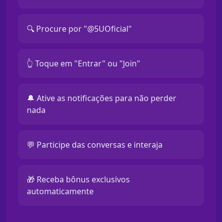
🔍 Procure por "@5UOficial"
👆 Toque em "Entrar" ou "Join"
🔔 Ative as notificações para não perder
nada
💬 Participe das conversas e interaja
🎁 Receba bônus exclusivos
automaticamente