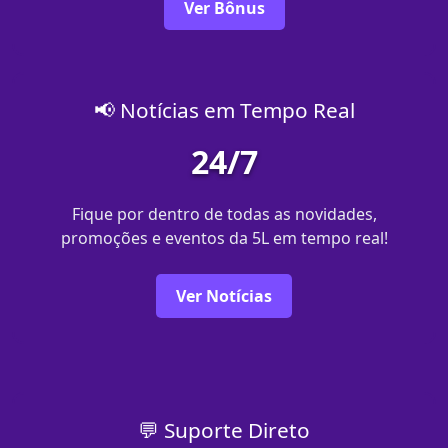
Ver Bônus
📢 Notícias em Tempo Real
24/7
Fique por dentro de todas as novidades,
promoções e eventos da 5L em tempo real!
Ver Notícias
💬 Suporte Direto