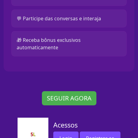
💬 Participe das conversas e interaja
🎁 Receba bônus exclusivos
automaticamente
SEGUIR AGORA
Acessos