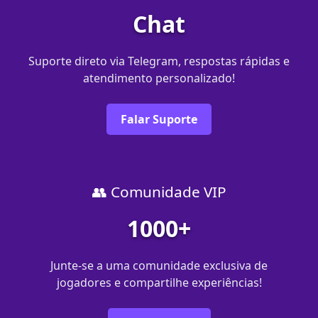
Chat
Suporte direto via Telegram, respostas rápidas e
atendimento personalizado!
Falar Suporte
👥 Comunidade VIP
1000+
Junte-se a uma comunidade exclusiva de
jogadores e compartilhe experiências!