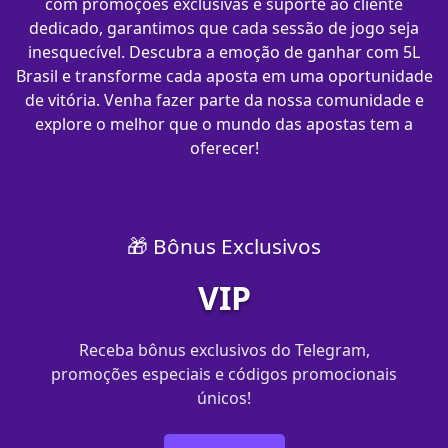
com promoções exclusivas e suporte ao cliente
dedicado, garantimos que cada sessão de jogo seja
inesquecível. Descubra a emoção de ganhar com 5L
Brasil e transforme cada aposta em uma oportunidade
de vitória. Venha fazer parte da nossa comunidade e
explore o melhor que o mundo das apostas tem a
oferecer!
🎁 Bônus Exclusivos
VIP
Receba bônus exclusivos do Telegram,
promoções especiais e códigos promocionais
únicos!