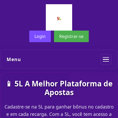
Login
Registrar-se
Menu
📱 5L A Melhor Plataforma de
Apostas
Cadastre-se na 5L para ganhar bônus no cadastro
e em cada recarga. Com a 5L, você tem acesso a