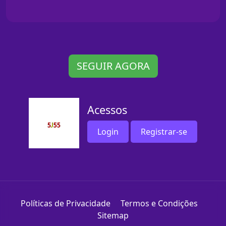
SEGUIR AGORA
Acessos
Login
Registrar-se
Políticas de Privacidade
Termos e Condições
Sitemap