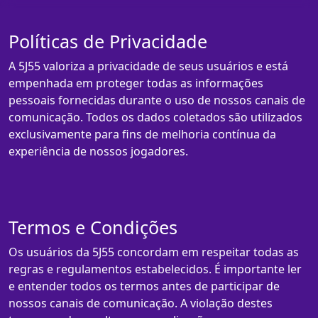
Políticas de Privacidade
A 5J55 valoriza a privacidade de seus usuários e está
empenhada em proteger todas as informações
pessoais fornecidas durante o uso de nossos canais de
comunicação. Todos os dados coletados são utilizados
exclusivamente para fins de melhoria contínua da
experiência de nossos jogadores.
Termos e Condições
Os usuários da 5J55 concordam em respeitar todas as
regras e regulamentos estabelecidos. É importante ler
e entender todos os termos antes de participar de
nossos canais de comunicação. A violação destes