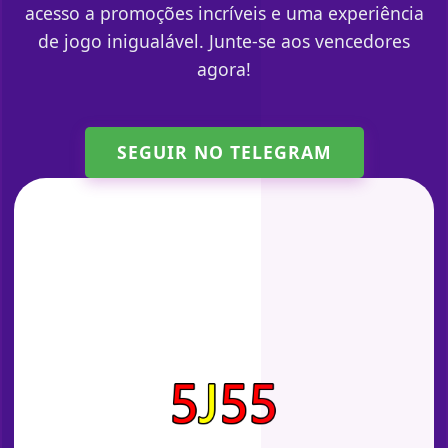
acesso a promoções incríveis e uma experiência
de jogo inigualável. Junte-se aos vencedores
agora!
SEGUIR NO TELEGRAM