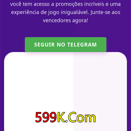
você tem acesso a promoções incríveis e uma
experiência de jogo inigualável. Junte-se aos
vencedores agora!
SEGUIR NO TELEGRAM