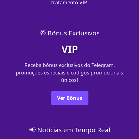
tratamento VIP.
🎁 Bônus Exclusivos
VIP
Receba bônus exclusivos do Telegram,
promoções especiais e códigos promocionais
únicos!
Ver Bônus
📢 Notícias em Tempo Real