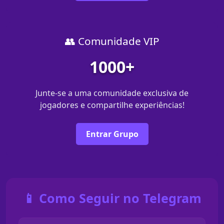
👥 Comunidade VIP
1000+
Junte-se a uma comunidade exclusiva de
jogadores e compartilhe experiências!
Entrar Grupo
📱 Como Seguir no Telegram