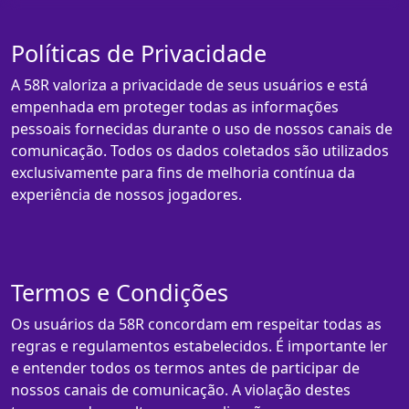
Políticas de Privacidade
A 58R valoriza a privacidade de seus usuários e está
empenhada em proteger todas as informações
pessoais fornecidas durante o uso de nossos canais de
comunicação. Todos os dados coletados são utilizados
exclusivamente para fins de melhoria contínua da
experiência de nossos jogadores.
Termos e Condições
Os usuários da 58R concordam em respeitar todas as
regras e regulamentos estabelecidos. É importante ler
e entender todos os termos antes de participar de
nossos canais de comunicação. A violação destes