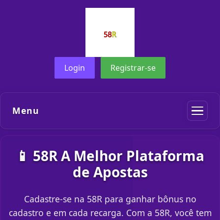
Login
Registrar-se
Menu
📱 58R A Melhor Plataforma
de Apostas
Cadastre-se na 58R para ganhar bônus no
cadastro e em cada recarga. Com a 58R, você tem