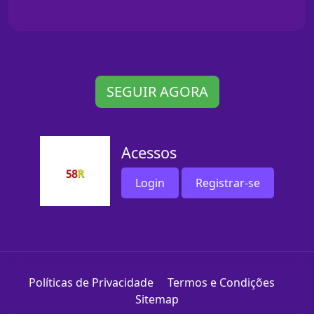
SEGUIR AGORA
Acessos
Login
Registrar-se
Políticas de Privacidade
Termos e Condições
Sitemap