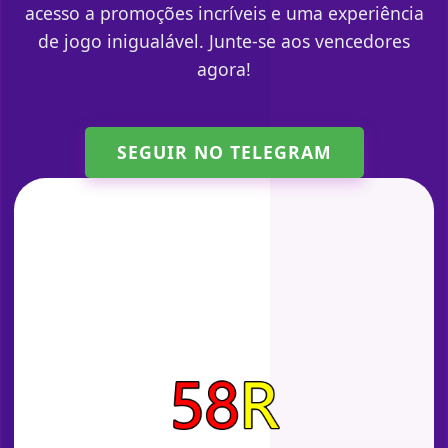
acesso a promoções incríveis e uma experiência
de jogo inigualável. Junte-se aos vencedores
agora!
SEGUIR NO TELEGRAM