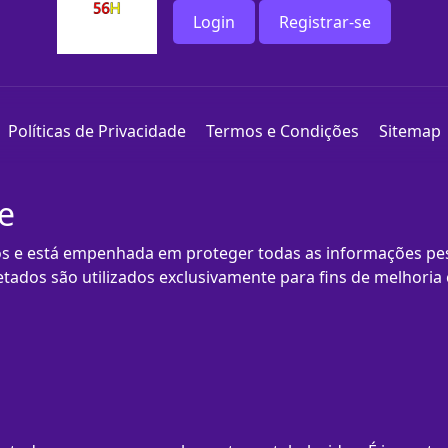
Login
Registrar-se
Políticas de Privacidade
Termos e Condições
Sitemap
de
ios e está empenhada em proteger todas as informações pe
tados são utilizados exclusivamente para fins de melhoria