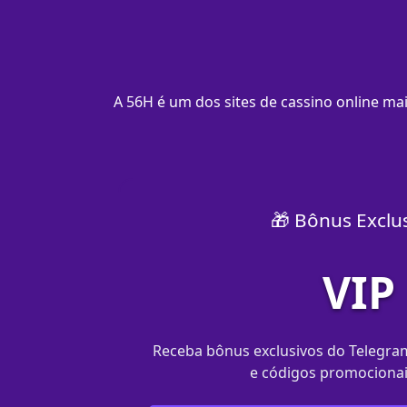
A 56H é um dos sites de cassino online ma
🎁 Bônus Exclu
VIP
Receba bônus exclusivos do Telegra
e códigos promocionai