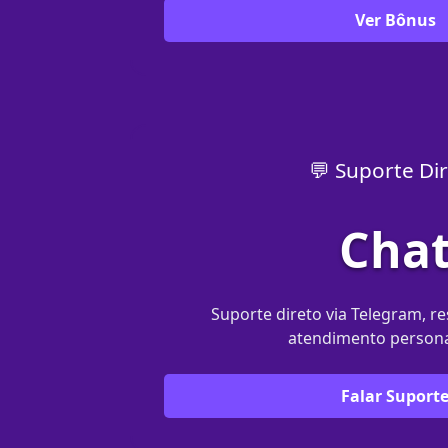
Ver Bônus
💬 Suporte Di
Cha
Suporte direto via Telegram, r
atendimento persona
Falar Suport