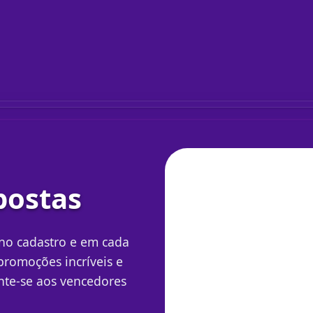
postas
no cadastro e em cada
promoções incríveis e
unte-se aos vencedores