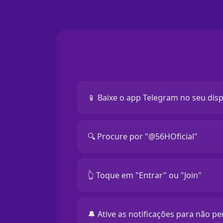
📱 Baixe o app Telegram no seu disp
🔍 Procure por "@56HOficial"
👆 Toque em "Entrar" ou "Join"
🔔 Ative as notificações para não p