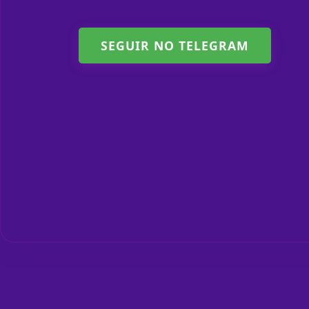
SEGUIR NO TELEGRAM