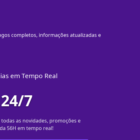
jogos completos, informações atualizadas e
cias em Tempo Real
24/7
e todas as novidades, promoções e
 da 56H em tempo real!