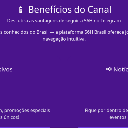
📱 Benefícios do Canal
Descubra as vantagens de seguir a 56H no Telegram
is conhecidos do Brasil — a plataforma 56H Brasil oferece 
navegação intuitiva.
sivos
📢 Notí
m, promoções especiais
Fique por dentro d
s únicos!
eventos