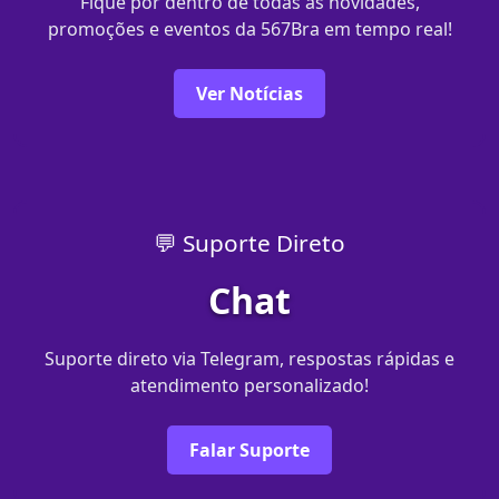
Fique por dentro de todas as novidades,
promoções e eventos da 567Bra em tempo real!
Ver Notícias
💬 Suporte Direto
Chat
Suporte direto via Telegram, respostas rápidas e
atendimento personalizado!
Falar Suporte