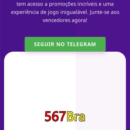
tem acesso a promoções incríveis e uma
experiência de jogo inigualável. Junte-se aos
vencedores agora!
SEGUIR NO TELEGRAM