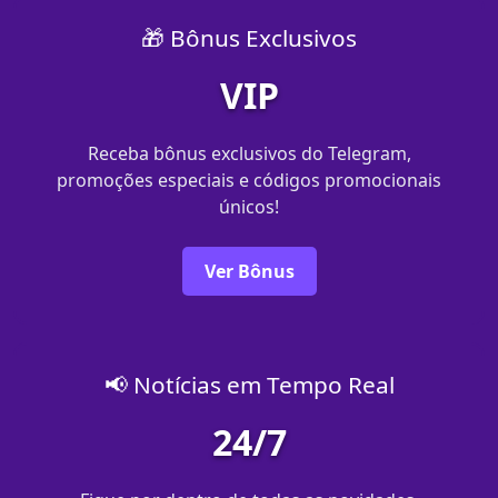
🎁 Bônus Exclusivos
VIP
Receba bônus exclusivos do Telegram,
promoções especiais e códigos promocionais
únicos!
Ver Bônus
📢 Notícias em Tempo Real
24/7