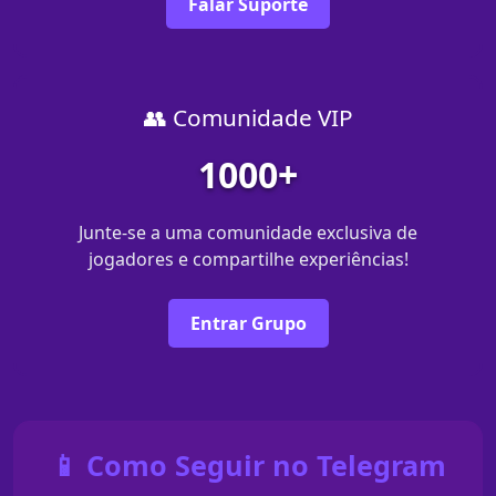
Falar Suporte
👥 Comunidade VIP
1000+
Junte-se a uma comunidade exclusiva de
jogadores e compartilhe experiências!
Entrar Grupo
📱 Como Seguir no Telegram