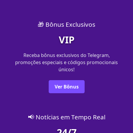
🎁 Bônus Exclusivos
VIP
Receba bônus exclusivos do Telegram,
promoções especiais e códigos promocionais
únicos!
Ver Bônus
📢 Notícias em Tempo Real
24/7