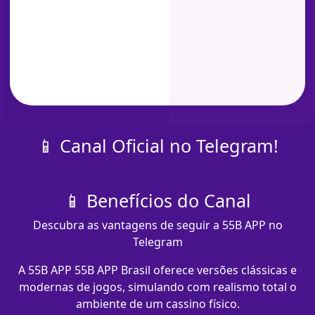
📱 Canal Oficial no Telegram!
📱 Benefícios do Canal
Descubra as vantagens de seguir a 55B APP no
Telegram
A 55B APP 55B APP Brasil oferece versões clássicas e
modernas de jogos, simulando com realismo total o
ambiente de um cassino físico.