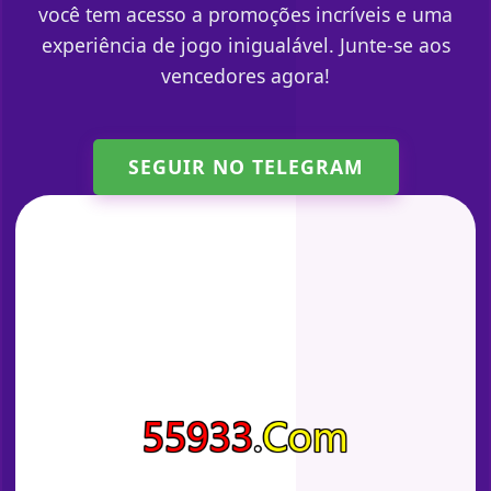
você tem acesso a promoções incríveis e uma
experiência de jogo inigualável. Junte-se aos
vencedores agora!
SEGUIR NO TELEGRAM