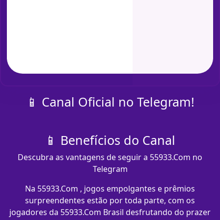
📱 Canal Oficial no Telegram!
📱 Benefícios do Canal
Descubra as vantagens de seguir a 55933.Com no
Telegram
Na 55933.Com , jogos empolgantes e prêmios
surpreendentes estão por toda parte, com os
jogadores da 55933.Com Brasil desfrutando do prazer