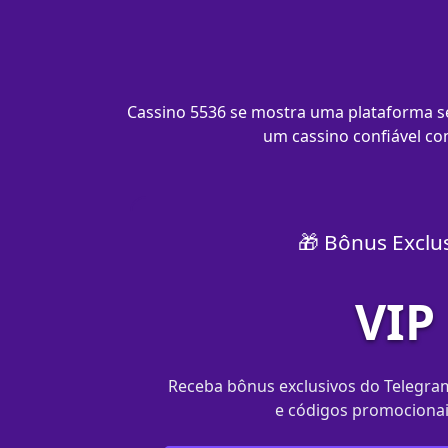
Cassino 5536 se mostra uma plataforma se
um cassino confiável co
🎁 Bônus Exclu
VIP
Receba bônus exclusivos do Telegra
e códigos promocionai