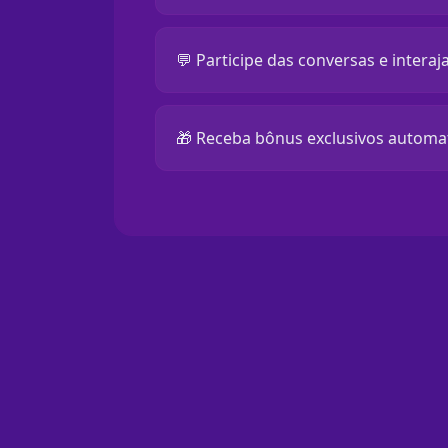
💬 Participe das conversas e interaj
🎁 Receba bônus exclusivos autom