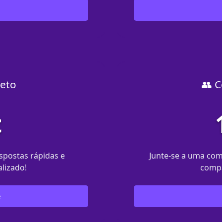
reto
👥 
t
espostas rápidas e
Junte-se a uma com
lizado!
compa
e