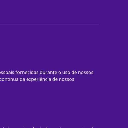
essoais fornecidas durante o uso de nossos
 contínua da experiência de nossos