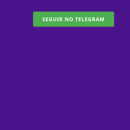
SEGUIR NO TELEGRAM