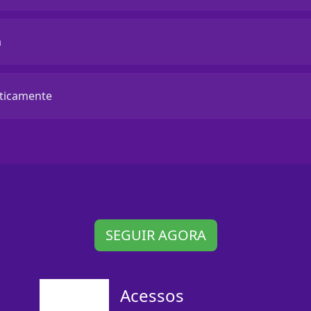
a
aticamente
SEGUIR AGORA
Acessos