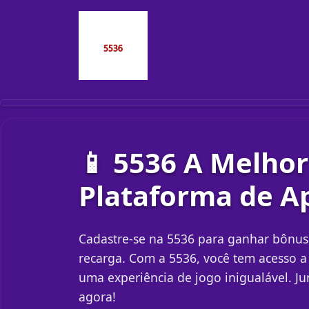
📱 5536 A Melhor
Plataforma de A
Cadastre-se na 5536 para ganhar bônus
recarga. Com a 5536, você tem acesso a
uma experiência de jogo inigualável. J
agora!