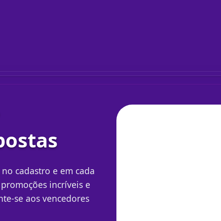
postas
 no cadastro e em cada
 promoções incríveis e
unte-se aos vencedores