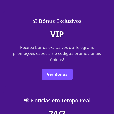
🎁 Bônus Exclusivos
VIP
Receba bônus exclusivos do Telegram,
promoções especiais e códigos promocionais
únicos!
Ver Bônus
📢 Notícias em Tempo Real
24/7