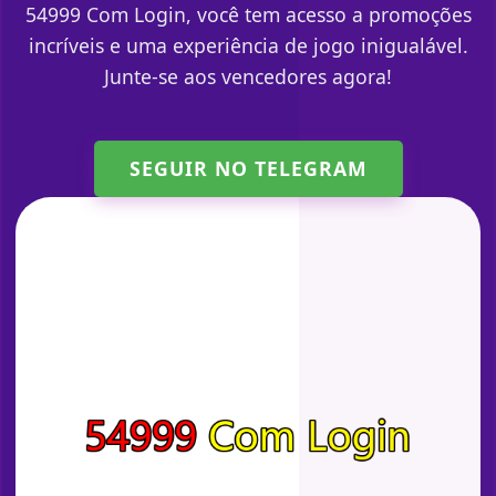
54999 Com Login, você tem acesso a promoções
incríveis e uma experiência de jogo inigualável.
Junte-se aos vencedores agora!
SEGUIR NO TELEGRAM