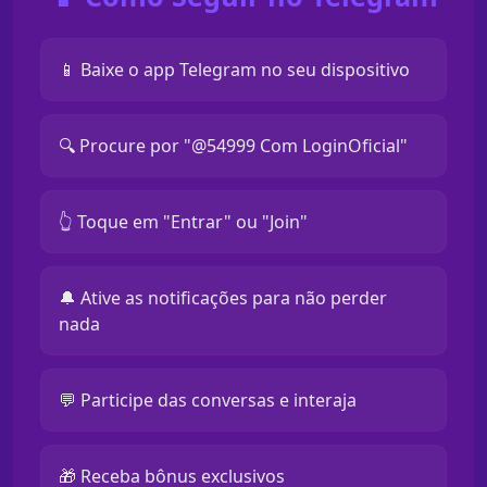
📱 Baixe o app Telegram no seu dispositivo
🔍 Procure por "@54999 Com LoginOficial"
👆 Toque em "Entrar" ou "Join"
🔔 Ative as notificações para não perder
nada
💬 Participe das conversas e interaja
🎁 Receba bônus exclusivos