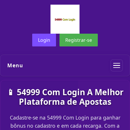
Login
Registrar-se
Menu
📱 54999 Com Login A Melhor
Plataforma de Apostas
Cadastre-se na 54999 Com Login para ganhar
bônus no cadastro e em cada recarga. Com a