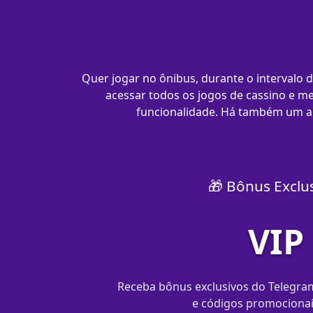
Quer jogar no ônibus, durante o intervalo 
acessar todos os jogos de cassino e m
funcionalidade. Há também um apl
🎁 Bônus Exclu
VIP
Receba bônus exclusivos do Telegra
e códigos promocionai