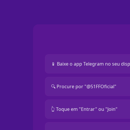
📱 Baixe o app Telegram no seu disp
🔍 Procure por "@51FFOficial"
👆 Toque em "Entrar" ou "Join"