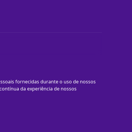
essoais fornecidas durante o uso de nossos
 contínua da experiência de nossos