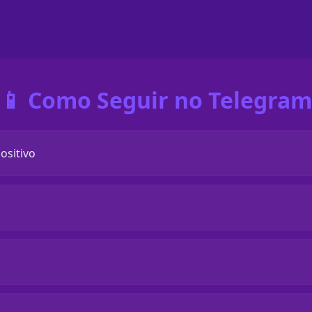
📱 Como Seguir no Telegram
ositivo