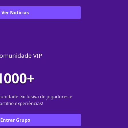
Ver Notícias
Comunidade VIP
1000+
unidade exclusiva de jogadores e
rtilhe experiências!
Entrar Grupo