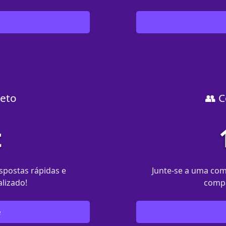
reto
👥 
t
espostas rápidas e
Junte-se a uma com
lizado!
compa
e