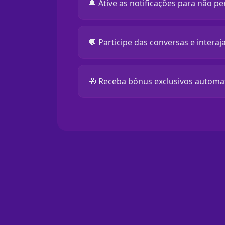
🔔 Ative as notificações para não p
💬 Participe das conversas e interaj
🎁 Receba bônus exclusivos autom