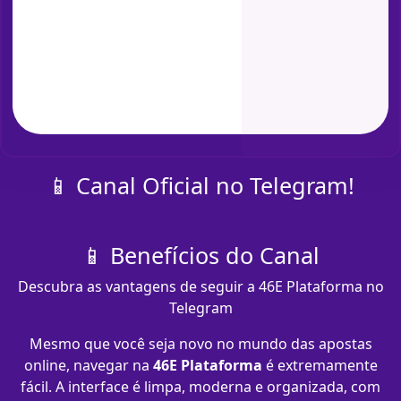
📱 Canal Oficial no Telegram!
📱 Benefícios do Canal
Descubra as vantagens de seguir a 46E Plataforma no
Telegram
Mesmo que você seja novo no mundo das apostas
online, navegar na
46E Plataforma
é extremamente
fácil. A interface é limpa, moderna e organizada, com