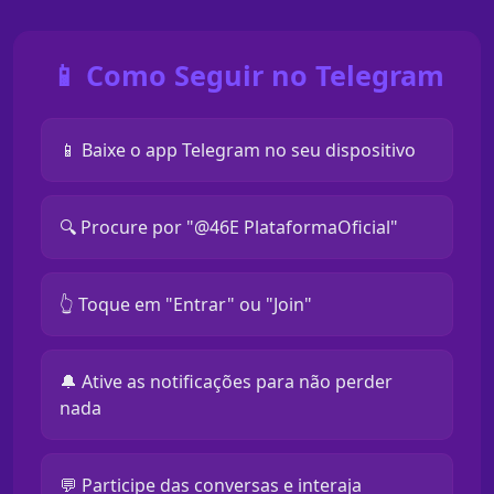
📱 Como Seguir no Telegram
📱 Baixe o app Telegram no seu dispositivo
🔍 Procure por "@46E PlataformaOficial"
👆 Toque em "Entrar" ou "Join"
🔔 Ative as notificações para não perder
nada
💬 Participe das conversas e interaja