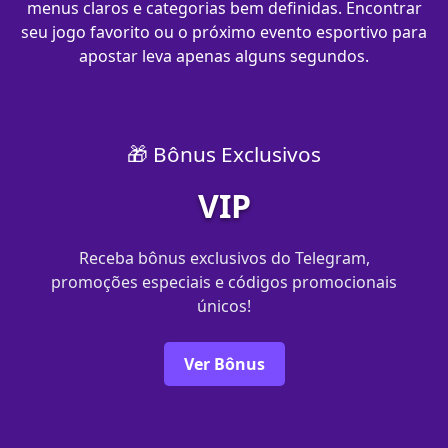
menus claros e categorias bem definidas. Encontrar
seu jogo favorito ou o próximo evento esportivo para
apostar leva apenas alguns segundos.
🎁 Bônus Exclusivos
VIP
Receba bônus exclusivos do Telegram,
promoções especiais e códigos promocionais
únicos!
Ver Bônus