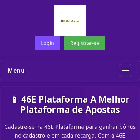
Login
Registrar-se
Menu
📱 46E Plataforma A Melhor
Plataforma de Apostas
Cadastre-se na 46E Plataforma para ganhar bônus
no cadastro e em cada recarga. Com a 46E