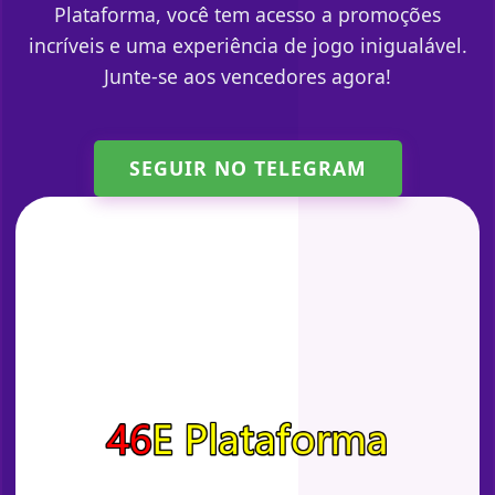
Plataforma, você tem acesso a promoções
incríveis e uma experiência de jogo inigualável.
Junte-se aos vencedores agora!
SEGUIR NO TELEGRAM