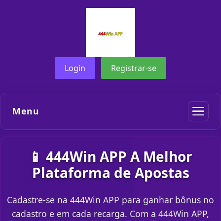
Login
Registrar-se
Menu
📱 444Win APP A Melhor
Plataforma de Apostas
Cadastre-se na 444Win APP para ganhar bônus no
cadastro e em cada recarga. Com a 444Win APP,