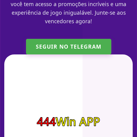
você tem acesso a promoções incríveis e uma
experiência de jogo inigualável. Junte-se aos
vencedores agora!
SEGUIR NO TELEGRAM