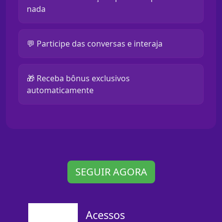
nada
💬 Participe das conversas e interaja
🎁 Receba bônus exclusivos
automaticamente
SEGUIR AGORA
Acessos