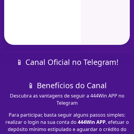
📱 Canal Oficial no Telegram!
📱 Benefícios do Canal
Descubra as vantagens de seguir a 444Win APP no
Telegram
Para participar, basta seguir alguns passos simples:
realizar o login na sua conta do
444Win APP
, efetuar o
depósito mínimo estipulado e aguardar o crédito do