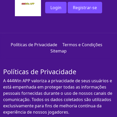
Login
Registrar-se
Políticas de Privacidade
Termos e Condições
Sitemap
Políticas de Privacidade
A 444Win APP valoriza a privacidade de seus usuários e
está empenhada em proteger todas as informações
pessoais fornecidas durante o uso de nossos canais de
comunicação. Todos os dados coletados são utilizados
exclusivamente para fins de melhoria contínua da
experiência de nossos jogadores.