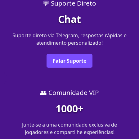
💬 Suporte Direto
Chat
Suporte direto via Telegram, respostas rápidas e
atendimento personalizado!
Falar Suporte
👥 Comunidade VIP
1000+
Junte-se a uma comunidade exclusiva de
jogadores e compartilhe experiências!