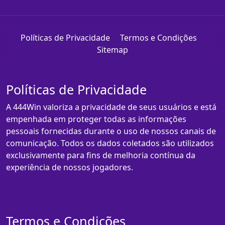
Políticas de Privacidade
Termos e Condições
Sitemap
Políticas de Privacidade
A 444Win valoriza a privacidade de seus usuários e está
empenhada em proteger todas as informações
pessoais fornecidas durante o uso de nossos canais de
comunicação. Todos os dados coletados são utilizados
exclusivamente para fins de melhoria contínua da
experiência de nossos jogadores.
Termos e Condições