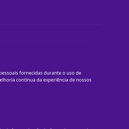
pessoais fornecidas durante o uso de
elhoria contínua da experiência de nossos