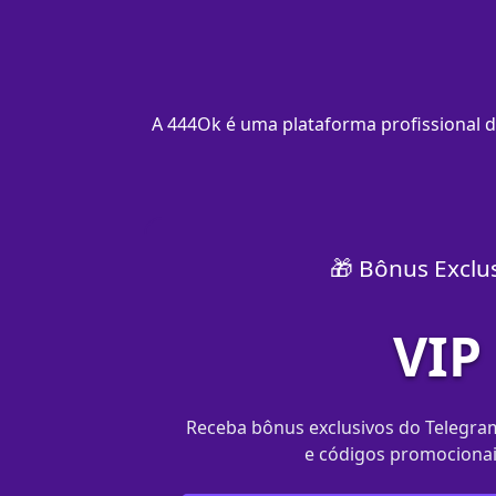
A 444Ok é uma plataforma profissional d
🎁 Bônus Exclu
VIP
Receba bônus exclusivos do Telegra
e códigos promocionai