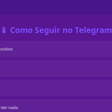
📱 Como Seguir no Telegram
ositivo
erder nada