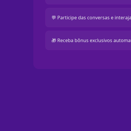
💬 Participe das conversas e interaj
🎁 Receba bônus exclusivos autom