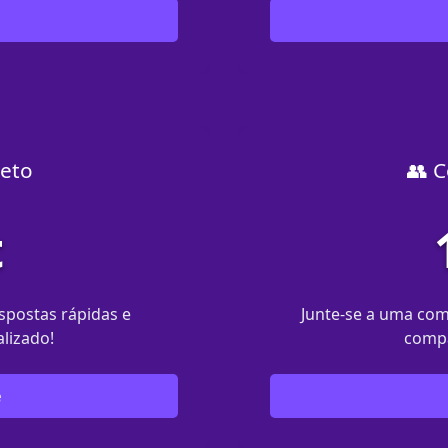
reto
👥 
t
espostas rápidas e
Junte-se a uma com
lizado!
compa
e