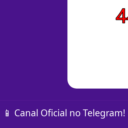
📱 Canal Oficial no Telegram!