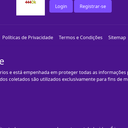
Login
Registrar-se
Políticas de Privacidade
Termos e Condições
Sitemap
de
ários e está empenhada em proteger todas as informações 
os coletados são utilizados exclusivamente para fins de m