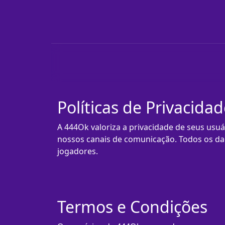
Políticas de Privacida
A 444Ok valoriza a privacidade de seus usu
nossos canais de comunicação. Todos os dad
jogadores.
Termos e Condições