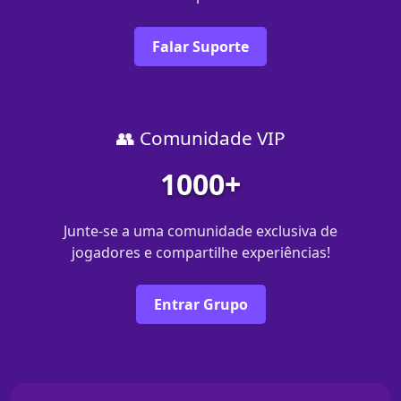
Falar Suporte
👥 Comunidade VIP
1000+
Junte-se a uma comunidade exclusiva de
jogadores e compartilhe experiências!
Entrar Grupo