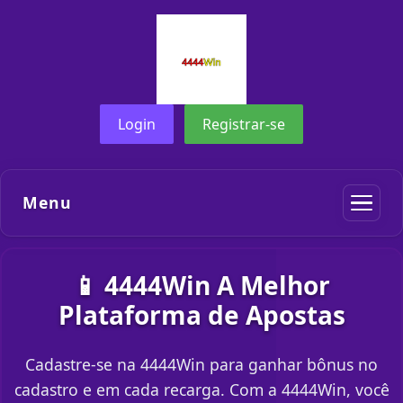
Login
Registrar-se
Menu
📱 4444Win A Melhor
Plataforma de Apostas
Cadastre-se na 4444Win para ganhar bônus no
cadastro e em cada recarga. Com a 4444Win, você