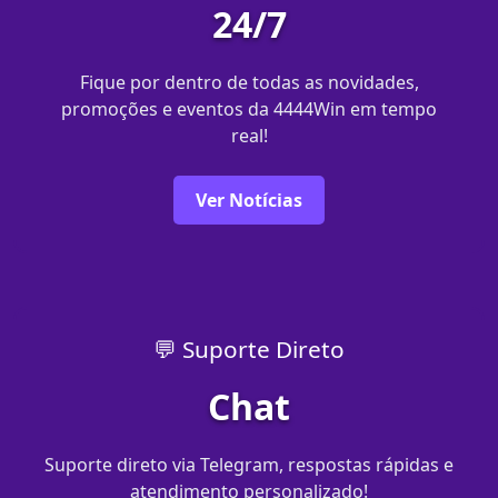
24/7
Fique por dentro de todas as novidades,
promoções e eventos da 4444Win em tempo
real!
Ver Notícias
💬 Suporte Direto
Chat
Suporte direto via Telegram, respostas rápidas e
atendimento personalizado!