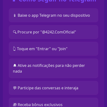
📱 Baixe o app Telegram no seu dispositivo
🔍 Procure por "@4242.ComOficial"
👆 Toque em "Entrar" ou "Join"
🔔 Ative as notificações para não perder
nada
💬 Participe das conversas e interaja
🎁 Receba bônus exclusivos