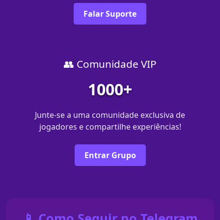
Falar Suporte
👥 Comunidade VIP
1000+
Junte-se a uma comunidade exclusiva de
jogadores e compartilhe experiências!
Entrar Grupo
📱 Como Seguir no Telegram