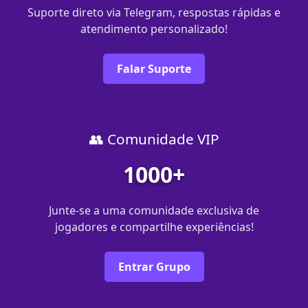
Suporte direto via Telegram, respostas rápidas e
atendimento personalizado!
Falar Suporte
👥 Comunidade VIP
1000+
Junte-se a uma comunidade exclusiva de
jogadores e compartilhe experiências!
Entrar Grupo