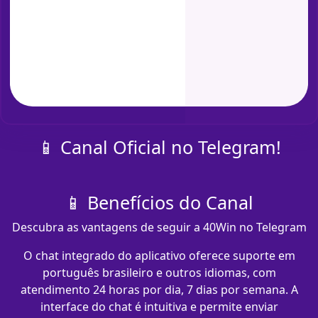
📱 Canal Oficial no Telegram!
📱 Benefícios do Canal
Descubra as vantagens de seguir a 40Win no Telegram
O chat integrado do aplicativo oferece suporte em
português brasileiro e outros idiomas, com
atendimento 24 horas por dia, 7 dias por semana. A
interface do chat é intuitiva e permite enviar