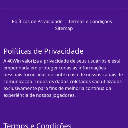
Políticas de Privacidade
Termos e Condições
Sitemap
Políticas de Privacidade
A 40Win valoriza a privacidade de seus usuários e está
empenhada em proteger todas as informações
pessoais fornecidas durante o uso de nossos canais de
comunicação. Todos os dados coletados são utilizados
exclusivamente para fins de melhoria contínua da
experiência de nossos jogadores.
Termos e Condições